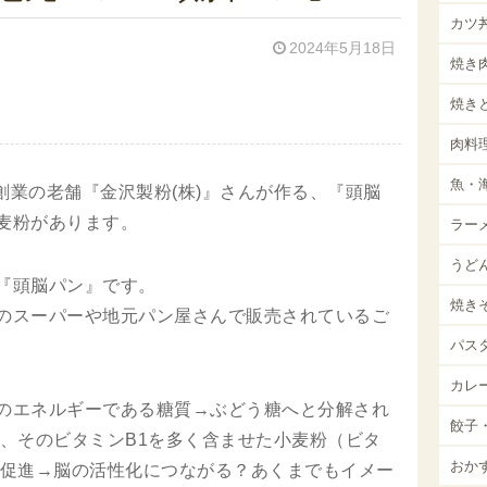
カツ
2024年5月18日
焼き
焼き
肉料
魚・
年創業の老舗『金沢製粉(株)』さんが作る、『頭脳
麦粉があります。
ラー
うど
『頭脳パン』です。
焼き
のスーパーや地元パン屋さんで販売されているご
パス
カレ
のエネルギーである糖質→ぶどう糖へと分解され
餃子
り、そのビタミンB1を多く含ませた小麦粉（ビタ
おか
を促進→脳の活性化につながる？あくまでもイメー