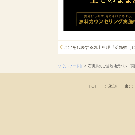
ソウルフード.jp
>
石川県のご当地地元パン『頭
TOP
北海道
東北