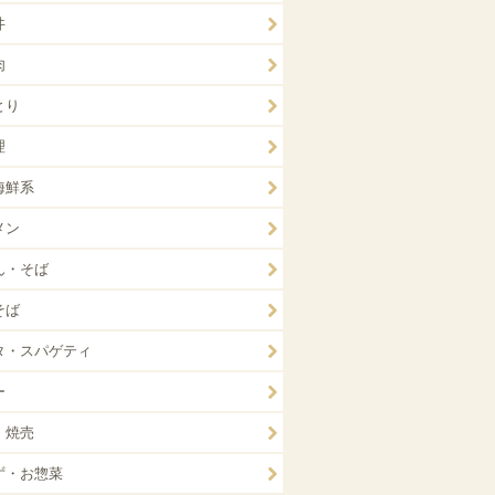
丼
肉
とり
理
海鮮系
メン
ん・そば
そば
タ・スパゲティ
ー
・焼売
ず・お惣菜