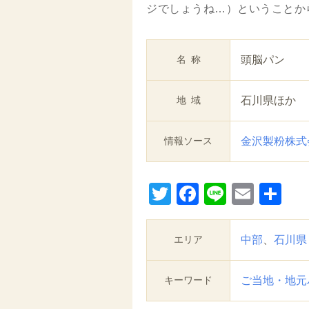
ジでしょうね…）ということか
名称
頭脳パン
地域
石川県ほか
情報ソース
金沢製粉株式
Twitter
Facebook
Line
Email
共
有
エリア
中部
、
石川県
キーワード
ご当地・地元