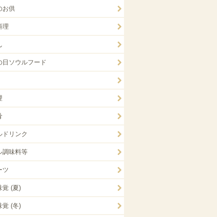
のお供
料理
ん
の日ソウルフード
理
肴
ルドリンク
ル調味料等
ーツ
覚 (夏)
覚 (冬)