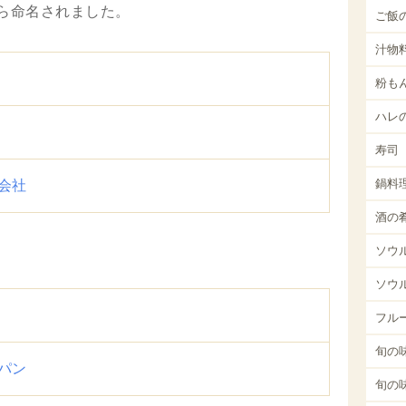
ら命名されました。
ご飯
汁物
粉も
ハレ
寿司
鍋料
会社
酒の
ソウ
ソウ
フル
旬の味
パン
旬の味