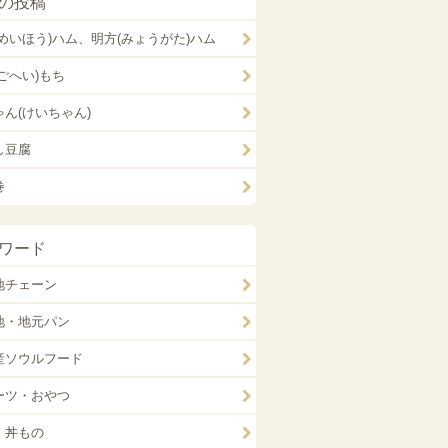
の投稿
(めいほう)ハム、明方(みょうがた)ハム
ごへい)もち
ゃん(けいちゃん)
し豆腐
巻
ワード
地チェーン
地・地元パン
産ソウルフード
ーツ・おやつ
・丼もの