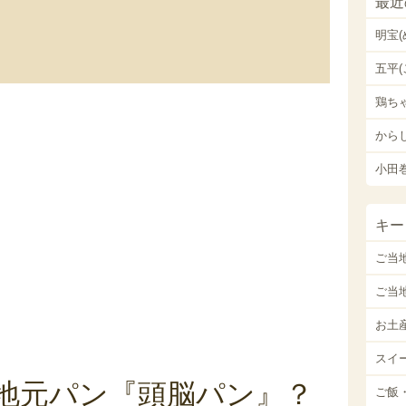
最近
明宝
五平(
鶏ち
から
小田
キー
ご当
ご当
お土
スイ
地元パン『頭脳パン』？
ご飯