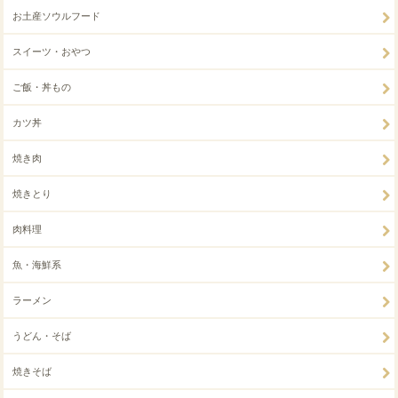
お土産ソウルフード
スイーツ・おやつ
ご飯・丼もの
カツ丼
焼き肉
焼きとり
肉料理
魚・海鮮系
ラーメン
うどん・そば
焼きそば