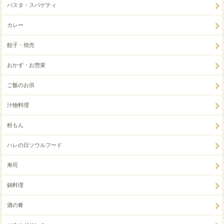
パスタ・スパゲティ
カレー
餃子・焼売
おかず・お惣菜
ご飯のお供
汁物料理
粉もん
ハレの日ソウルフード
寿司
鍋料理
酒の肴