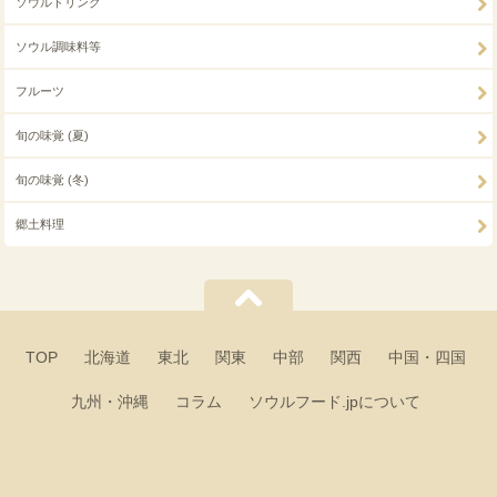
ソウルドリンク
ソウル調味料等
フルーツ
旬の味覚 (夏)
旬の味覚 (冬)
郷土料理
TOP
北海道
東北
関東
中部
関西
中国・四国
九州・沖縄
コラム
ソウルフード.jpについて