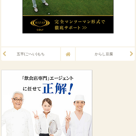
五平(ごへい)もち
からし豆腐