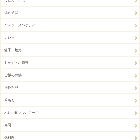
うどん・そば
焼きそば
パスタ・スパゲティ
カレー
餃子・焼売
おかず・お惣菜
ご飯のお供
汁物料理
粉もん
ハレの日ソウルフード
寿司
鍋料理