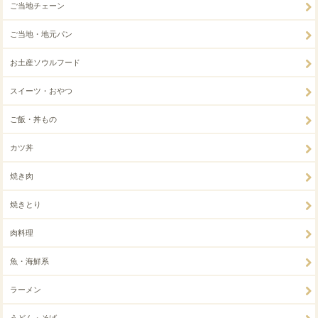
ご当地チェーン
ご当地・地元パン
お土産ソウルフード
スイーツ・おやつ
ご飯・丼もの
カツ丼
焼き肉
焼きとり
肉料理
魚・海鮮系
ラーメン