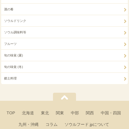
酒の肴
ソウルドリンク
ソウル調味料等
フルーツ
旬の味覚 (夏)
旬の味覚 (冬)
郷土料理
TOP
北海道
東北
関東
中部
関西
中国・四国
九州・沖縄
コラム
ソウルフード.jpについて