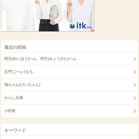
最近の投稿
明宝(めいほう)ハム、明方(みょうがた)ハム
五平(ごへい)もち
鶏ちゃん(けいちゃん)
からし豆腐
小田巻
キーワード