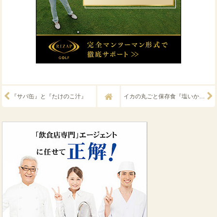
『サバ缶』と『たけのこ汁』
イカの丸ごと保存食『塩いか（塩丸いか）』