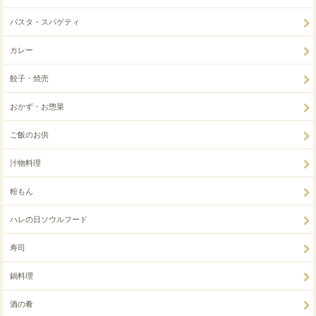
パスタ・スパゲティ
カレー
餃子・焼売
おかず・お惣菜
ご飯のお供
汁物料理
粉もん
ハレの日ソウルフード
寿司
鍋料理
酒の肴