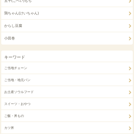
五平(ごへい)もち
鶏ちゃん(けいちゃん)
からし豆腐
小田巻
キーワード
ご当地チェーン
ご当地・地元パン
お土産ソウルフード
スイーツ・おやつ
ご飯・丼もの
カツ丼