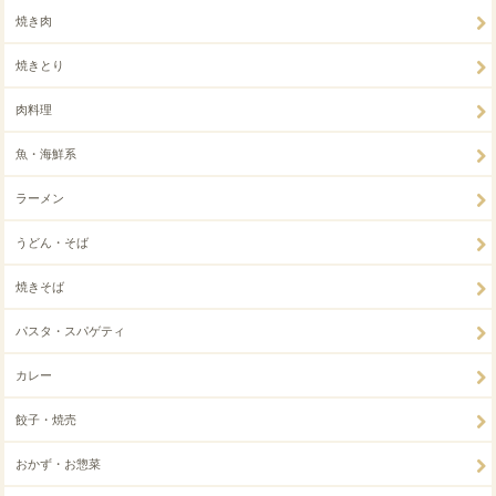
焼き肉
焼きとり
肉料理
魚・海鮮系
ラーメン
うどん・そば
焼きそば
パスタ・スパゲティ
カレー
餃子・焼売
おかず・お惣菜