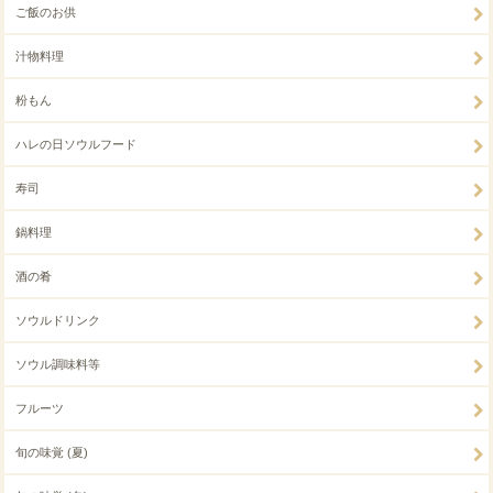
ご飯のお供
汁物料理
粉もん
ハレの日ソウルフード
寿司
鍋料理
酒の肴
ソウルドリンク
ソウル調味料等
フルーツ
旬の味覚 (夏)