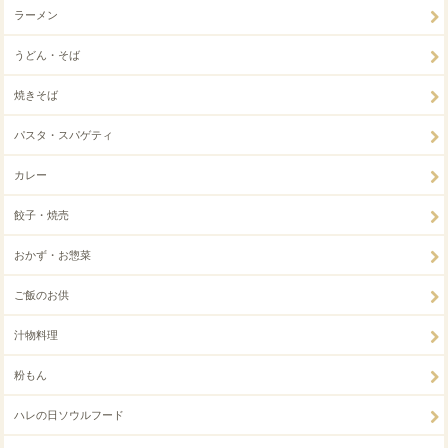
ラーメン
うどん・そば
焼きそば
パスタ・スパゲティ
カレー
餃子・焼売
おかず・お惣菜
ご飯のお供
汁物料理
粉もん
ハレの日ソウルフード