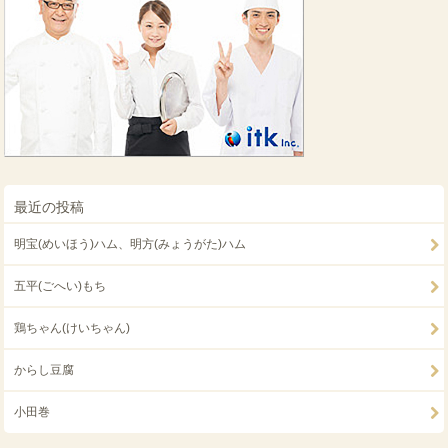
最近の投稿
明宝(めいほう)ハム、明方(みょうがた)ハム
五平(ごへい)もち
鶏ちゃん(けいちゃん)
からし豆腐
小田巻