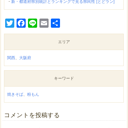
・
新・都道府県別統計とランキングで見る県民性 [とどラン]
Twitter
Facebook
Line
Email
共
有
エリア
関西
、
大阪府
キーワード
焼きそば
、
粉もん
コメントを投稿する