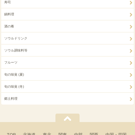
寿司
鍋料理
酒の肴
ソウルドリンク
ソウル調味料等
フルーツ
旬の味覚 (夏)
旬の味覚 (冬)
郷土料理
TOP
北海道
東北
関東
中部
関西
中国・四国