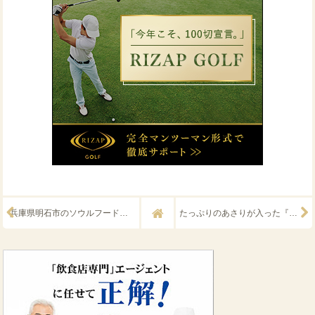
兵庫県明石市のソウルフード『玉子焼き』（え、明石焼きじゃないの？）
たっぷりのあさりが入った『貝汁』が大人気！山口県の巨大ドライブイン『みちしお』