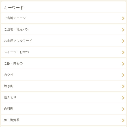
キーワード
ご当地チェーン
ご当地・地元パン
お土産ソウルフード
スイーツ・おやつ
ご飯・丼もの
カツ丼
焼き肉
焼きとり
肉料理
魚・海鮮系