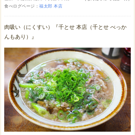
食べログページ：
福太郎 本店
肉吸い（にくすい）『千とせ 本店（千とせ べっか
んもあり）』