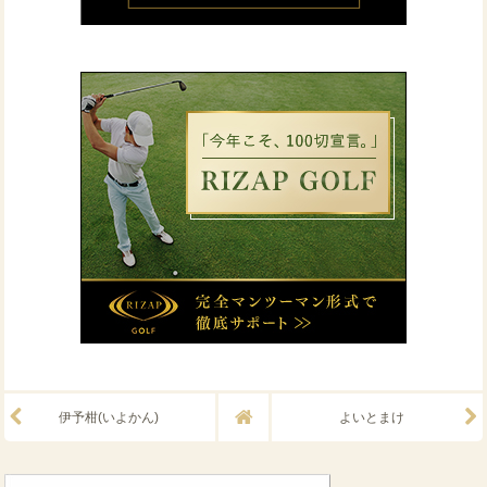
伊予柑(いよかん)
よいとまけ