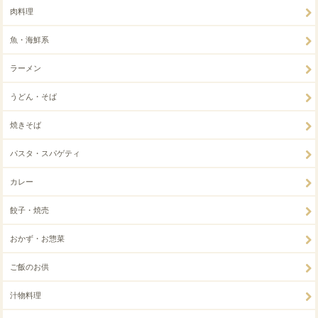
肉料理
魚・海鮮系
ラーメン
うどん・そば
焼きそば
パスタ・スパゲティ
カレー
餃子・焼売
おかず・お惣菜
ご飯のお供
汁物料理