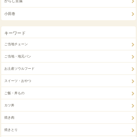
からし豆腐
小田巻
キーワード
ご当地チェーン
ご当地・地元パン
お土産ソウルフード
スイーツ・おやつ
ご飯・丼もの
カツ丼
焼き肉
焼きとり