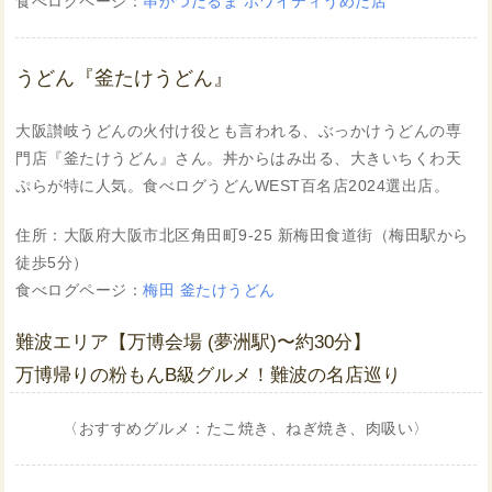
食べログページ：
串かつだるま ホワイティうめだ店
うどん『釜たけうどん』
大阪讃岐うどんの火付け役とも言われる、ぶっかけうどんの専
門店『釜たけうどん』さん。丼からはみ出る、大きいちくわ天
ぷらが特に人気。食べログうどんWEST百名店2024選出店。
住所：大阪府大阪市北区角田町9-25 新梅田食道街（梅田駅から
徒歩5分）
食べログページ：
梅田 釜たけうどん
難波エリア【万博会場 (夢洲駅)〜約30分】
万博帰りの粉もんB級グルメ！難波の名店巡り
〈おすすめグルメ：たこ焼き、ねぎ焼き、肉吸い〉