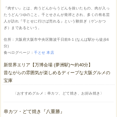
『肉すい』とは、肉うどんからうどんを抜いたもの、肉が入っ
たうどんつゆのこと。千とせさんが発祥とされ、多くの有名芸
人が訪れ『千とせに行けば売れる』という験担ぎ（ゲンかつ
ぎ）まであるという。
住所：大阪府大阪市中央区難波千日前8-1 (なんば駅から徒歩6
分)
食べログページ：
千とせ 本店
新世界エリア【万博会場 (夢洲駅)〜約40分】
昔ながらの雰囲気が楽しめるディープな大阪グルメの
宝庫
〈おすすめグルメ：串カツ、どて焼き、お好み焼き〉
串カツ・どて焼き『八重勝』