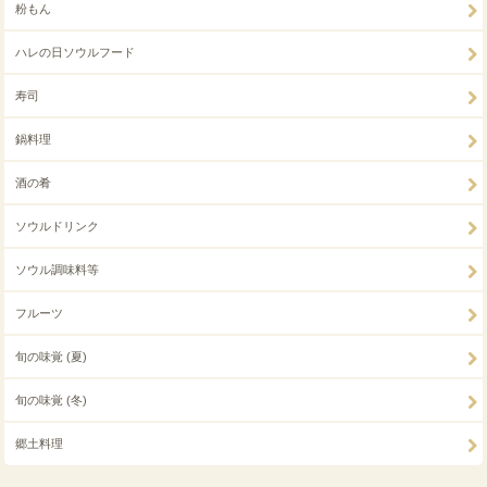
粉もん
ハレの日ソウルフード
寿司
鍋料理
酒の肴
ソウルドリンク
ソウル調味料等
フルーツ
旬の味覚 (夏)
旬の味覚 (冬)
郷土料理