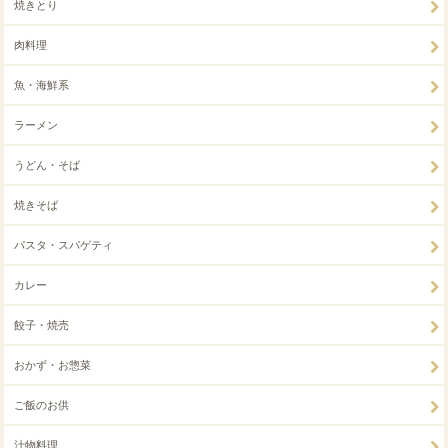
焼きとり
肉料理
魚・海鮮系
ラーメン
うどん・そば
焼きそば
パスタ・スパゲティ
カレー
餃子・焼売
おかず・お惣菜
ご飯のお供
汁物料理