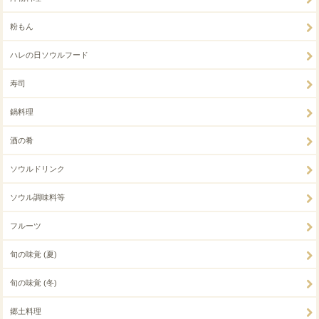
粉もん
ハレの日ソウルフード
寿司
鍋料理
酒の肴
ソウルドリンク
ソウル調味料等
フルーツ
旬の味覚 (夏)
旬の味覚 (冬)
郷土料理