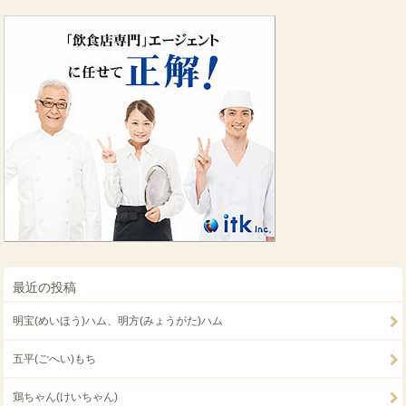
最近の投稿
明宝(めいほう)ハム、明方(みょうがた)ハム
五平(ごへい)もち
鶏ちゃん(けいちゃん)