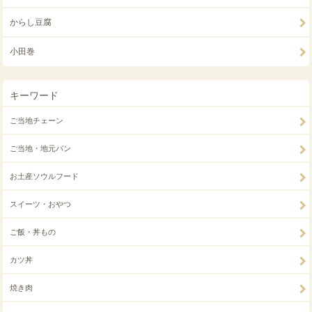
からし豆腐
小田巻
キーワード
ご当地チェーン
ご当地・地元パン
お土産ソウルフード
スイーツ・おやつ
ご飯・丼もの
カツ丼
焼き肉