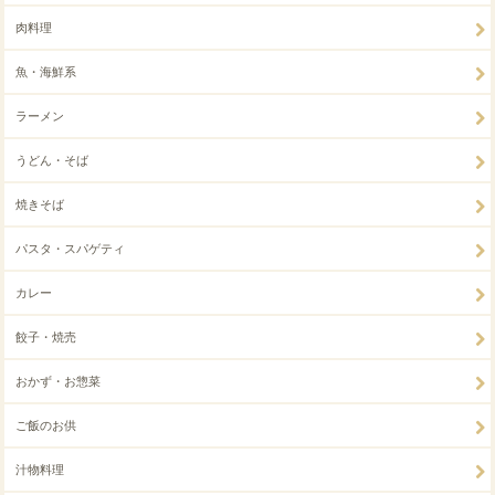
肉料理
魚・海鮮系
ラーメン
うどん・そば
焼きそば
パスタ・スパゲティ
カレー
餃子・焼売
おかず・お惣菜
ご飯のお供
汁物料理