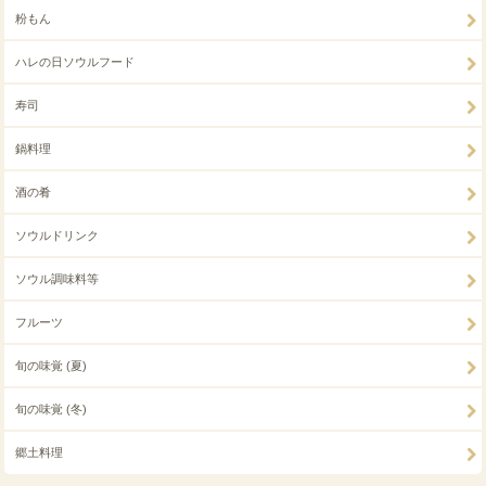
粉もん
ハレの日ソウルフード
寿司
鍋料理
酒の肴
ソウルドリンク
ソウル調味料等
フルーツ
旬の味覚 (夏)
旬の味覚 (冬)
郷土料理