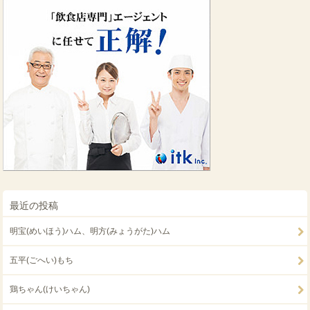
最近の投稿
明宝(めいほう)ハム、明方(みょうがた)ハム
五平(ごへい)もち
鶏ちゃん(けいちゃん)