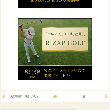
大野海苔（味付のり）
鮎