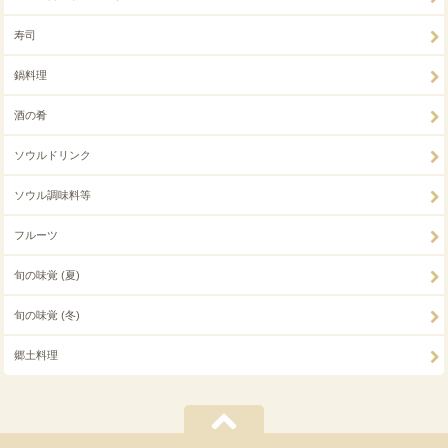
寿司
鍋料理
酒の肴
ソウルドリンク
ソウル調味料等
フルーツ
旬の味覚 (夏)
旬の味覚 (冬)
郷土料理