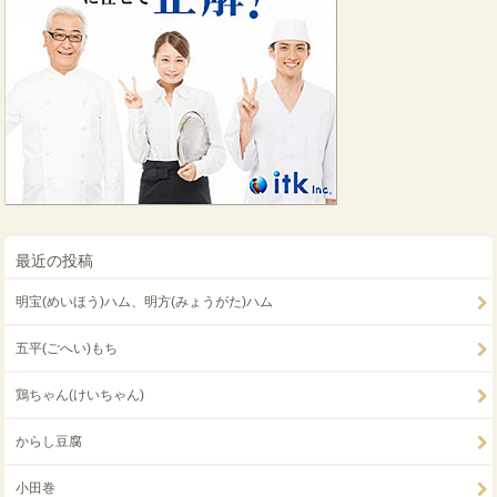
最近の投稿
明宝(めいほう)ハム、明方(みょうがた)ハム
五平(ごへい)もち
鶏ちゃん(けいちゃん)
からし豆腐
小田巻