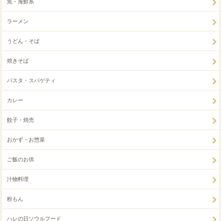
魚・海鮮系
ラーメン
うどん・そば
焼きそば
パスタ・スパゲティ
カレー
餃子・焼売
おかず・お惣菜
ご飯のお供
汁物料理
粉もん
ハレの日ソウルフード