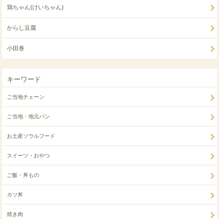
鶏ちゃん(けいちゃん)
からし豆腐
小田巻
キーワード
ご当地チェーン
ご当地・地元パン
お土産ソウルフード
スイーツ・おやつ
ご飯・丼もの
カツ丼
焼き肉