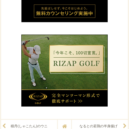
積丹(しゃこたん)のウニ
なるとの若鶏の半身揚げ