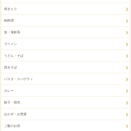
焼きとり
肉料理
魚・海鮮系
ラーメン
うどん・そば
焼きそば
パスタ・スパゲティ
カレー
餃子・焼売
おかず・お惣菜
ご飯のお供