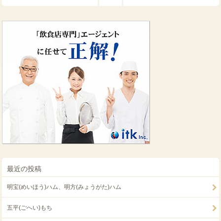
最近の投稿
明宝(めいほう)ハム、明方(みょうがた)ハム
五平(ごへい)もち