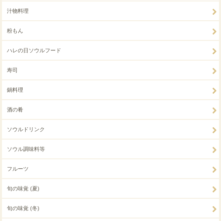
汁物料理
粉もん
ハレの日ソウルフード
寿司
鍋料理
酒の肴
ソウルドリンク
ソウル調味料等
フルーツ
旬の味覚 (夏)
旬の味覚 (冬)