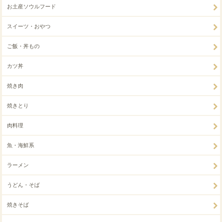
お土産ソウルフード
スイーツ・おやつ
ご飯・丼もの
カツ丼
焼き肉
焼きとり
肉料理
魚・海鮮系
ラーメン
うどん・そば
焼きそば