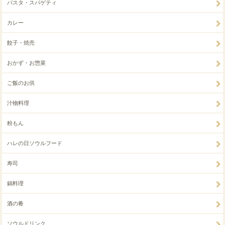
パスタ・スパゲティ
カレー
餃子・焼売
おかず・お惣菜
ご飯のお供
汁物料理
粉もん
ハレの日ソウルフード
寿司
鍋料理
酒の肴
ソウルドリンク