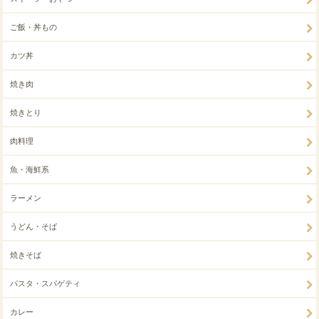
ご飯・丼もの
カツ丼
焼き肉
焼きとり
肉料理
魚・海鮮系
ラーメン
うどん・そば
焼きそば
パスタ・スパゲティ
カレー