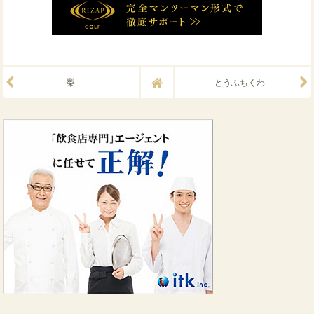
梨
とうふちくわ