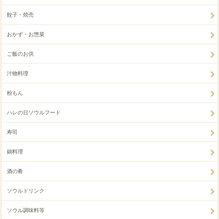
餃子・焼売
おかず・お惣菜
ご飯のお供
汁物料理
粉もん
ハレの日ソウルフード
寿司
鍋料理
酒の肴
ソウルドリンク
ソウル調味料等