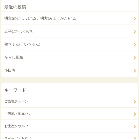
最近の投稿
明宝(めいほう)ハム、明方(みょうがた)ハム
五平(ごへい)もち
鶏ちゃん(けいちゃん)
からし豆腐
小田巻
キーワード
ご当地チェーン
ご当地・地元パン
お土産ソウルフード
スイーツ・おやつ