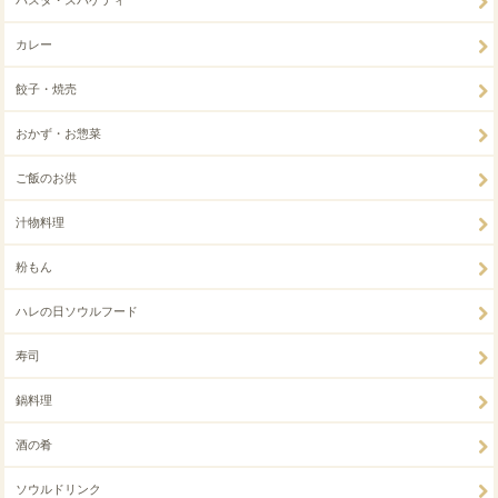
パスタ・スパゲティ
カレー
餃子・焼売
おかず・お惣菜
ご飯のお供
汁物料理
粉もん
ハレの日ソウルフード
寿司
鍋料理
酒の肴
ソウルドリンク