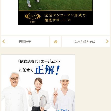
円盤餃子
なみえ焼きそば