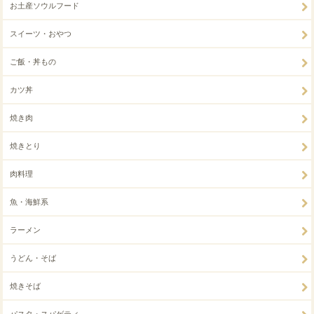
お土産ソウルフード
スイーツ・おやつ
ご飯・丼もの
カツ丼
焼き肉
焼きとり
肉料理
魚・海鮮系
ラーメン
うどん・そば
焼きそば