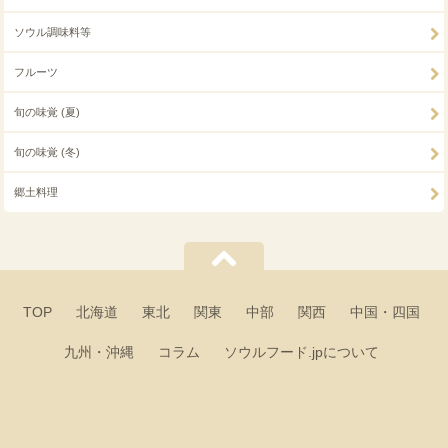
ソウル調味料等
フルーツ
旬の味覚 (夏)
旬の味覚 (冬)
郷土料理
TOP
北海道
東北
関東
中部
関西
中国・四国
九州・沖縄
コラム
ソウルフード.jpについて