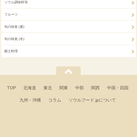
ソウル調味料等
フルーツ
旬の味覚 (夏)
旬の味覚 (冬)
郷土料理
TOP
北海道
東北
関東
中部
関西
中国・四国
九州・沖縄
コラム
ソウルフード.jpについて