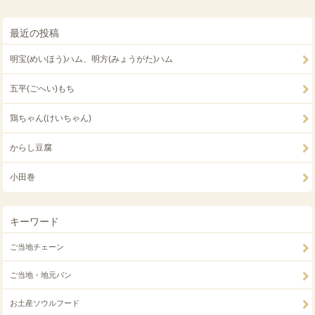
最近の投稿
明宝(めいほう)ハム、明方(みょうがた)ハム
五平(ごへい)もち
鶏ちゃん(けいちゃん)
からし豆腐
小田巻
キーワード
ご当地チェーン
ご当地・地元パン
お土産ソウルフード