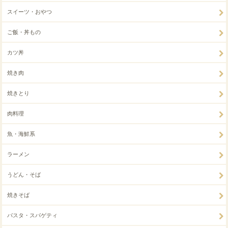
スイーツ・おやつ
ご飯・丼もの
カツ丼
焼き肉
焼きとり
肉料理
魚・海鮮系
ラーメン
うどん・そば
焼きそば
パスタ・スパゲティ