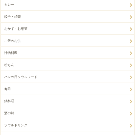
カレー
餃子・焼売
おかず・お惣菜
ご飯のお供
汁物料理
粉もん
ハレの日ソウルフード
寿司
鍋料理
酒の肴
ソウルドリンク