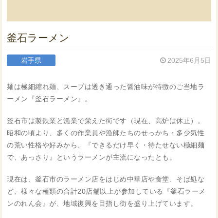
釜石ラーメン
岩手県
2025年6月5日
麺は極細縮れ麺、スープは透き通った醤油味が特徴のご当地ラ
ーメン『釜石ラーメン』。
釜石市は製鉄業と漁業で栄えた街です（現在、高炉は休止）。
昭和の頃より、多くの作業員や漁師たちのせっかち・多少気性
の荒い性格や好みから、『できるだけ早く・待たせない極細麺
で、あっさり』というラーメンが主流になったとも。
現在は、釜石市のラーメン店をはじめ中華店や食堂、そば処な
ど、様々な種類の合計20店舗以上が参加している『釜石ラーメ
ンのれん会』が、地域復興を目指し街を盛り上げています。