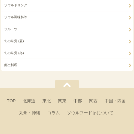
ソウルドリンク
ソウル調味料等
フルーツ
旬の味覚 (夏)
旬の味覚 (冬)
郷土料理
TOP
北海道
東北
関東
中部
関西
中国・四国
九州・沖縄
コラム
ソウルフード.jpについて