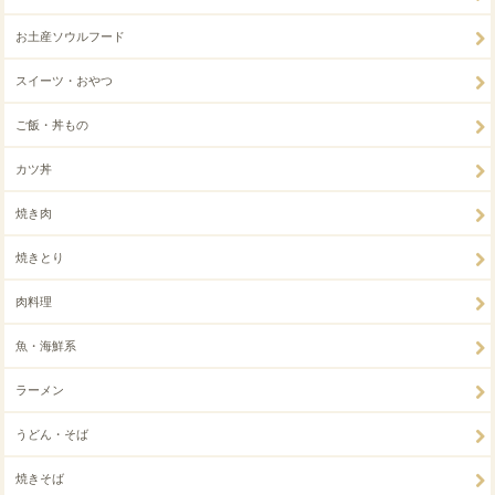
お土産ソウルフード
スイーツ・おやつ
ご飯・丼もの
カツ丼
焼き肉
焼きとり
肉料理
魚・海鮮系
ラーメン
うどん・そば
焼きそば