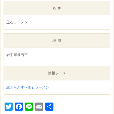
名称
釜石ラーメン
地域
岩手県釜石市
情報ソース
縁とらんす〜釜石ラーメン
Twitter
Facebook
Line
Email
共