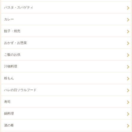
パスタ・スパゲティ
カレー
餃子・焼売
おかず・お惣菜
ご飯のお供
汁物料理
粉もん
ハレの日ソウルフード
寿司
鍋料理
酒の肴