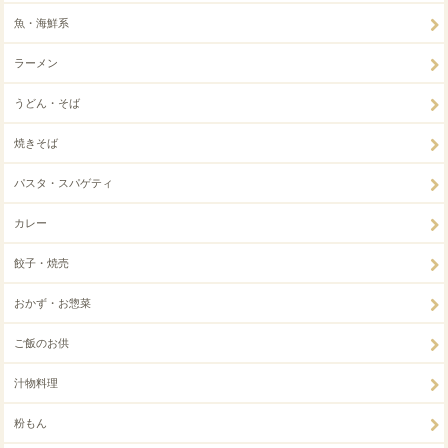
魚・海鮮系
ラーメン
うどん・そば
焼きそば
パスタ・スパゲティ
カレー
餃子・焼売
おかず・お惣菜
ご飯のお供
汁物料理
粉もん