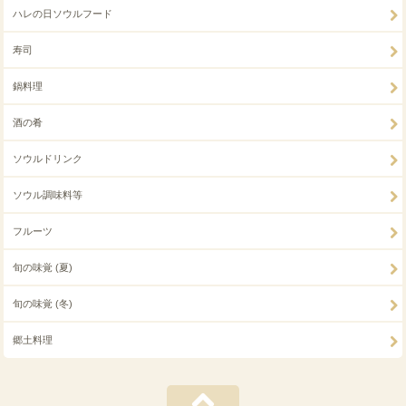
ハレの日ソウルフード
寿司
鍋料理
酒の肴
ソウルドリンク
ソウル調味料等
フルーツ
旬の味覚 (夏)
旬の味覚 (冬)
郷土料理