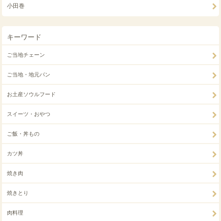
小田巻
キーワード
ご当地チェーン
ご当地・地元パン
お土産ソウルフード
スイーツ・おやつ
ご飯・丼もの
カツ丼
焼き肉
焼きとり
肉料理