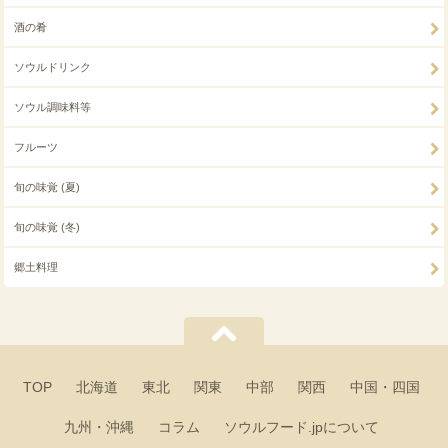
酒の肴
ソウルドリンク
ソウル調味料等
フルーツ
旬の味覚 (夏)
旬の味覚 (冬)
郷土料理
TOP
北海道
東北
関東
中部
関西
中国・四国
九州・沖縄
コラム
ソウルフード.jpについて