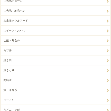
ご当地チェーン
ご当地・地元パン
お土産ソウルフード
スイーツ・おやつ
ご飯・丼もの
カツ丼
焼き肉
焼きとり
肉料理
魚・海鮮系
ラーメン
うどん・そば