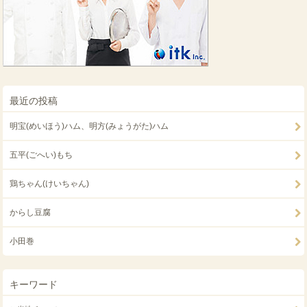
最近の投稿
明宝(めいほう)ハム、明方(みょうがた)ハム
五平(ごへい)もち
鶏ちゃん(けいちゃん)
からし豆腐
小田巻
キーワード