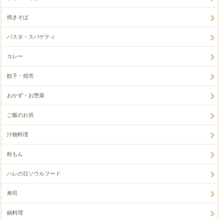
焼きそば
パスタ・スパゲティ
カレー
餃子・焼売
おかず・お惣菜
ご飯のお供
汁物料理
粉もん
ハレの日ソウルフード
寿司
鍋料理