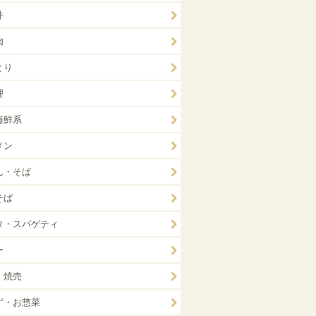
丼
肉
とり
理
海鮮系
メン
ん・そば
そば
タ・スパゲティ
ー
・焼売
ず・お惣菜