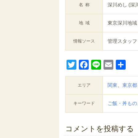
名称
深川めし (深
地域
東京深川地域
情報ソース
管理スタッフ
Twitter
Facebook
Line
Email
共
有
エリア
関東
、
東京都
キーワード
ご飯・丼もの
コメントを投稿する