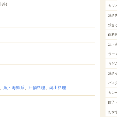
川丼)
カツ
焼き
焼き
肉料
魚・
ラー
うど
焼き
パス
、
魚・海鮮系
、
汁物料理
、
郷土料理
カレ
餃子
おか