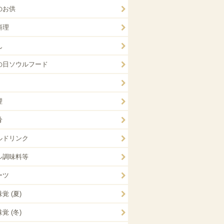
のお供
料理
ん
の日ソウルフード
理
肴
ルドリンク
ル調味料等
ーツ
覚 (夏)
覚 (冬)