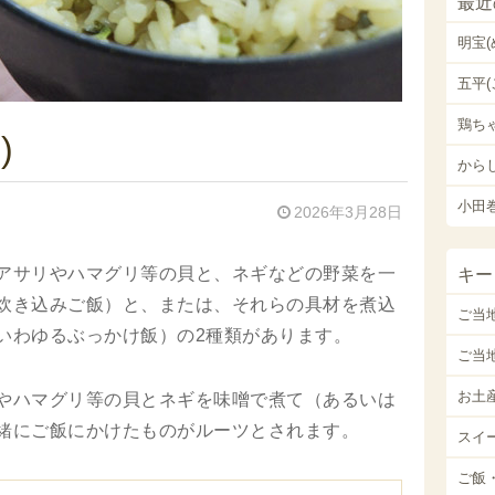
最近
明宝
五平(
鶏ち
)
から
小田
2026年3月28日
アサリやハマグリ等の貝と、ネギなどの野菜を一
キー
炊き込みご飯）と、または、それらの具材を煮込
ご当
いわゆるぶっかけ飯）の2種類があります。
ご当
お土
やハマグリ等の貝とネギを味噌で煮て（あるいは
緒にご飯にかけたものがルーツとされます。
スイ
ご飯