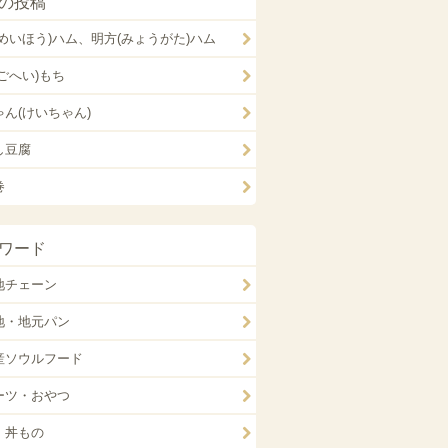
の投稿
(めいほう)ハム、明方(みょうがた)ハム
ごへい)もち
ゃん(けいちゃん)
し豆腐
巻
ワード
地チェーン
地・地元パン
産ソウルフード
ーツ・おやつ
・丼もの