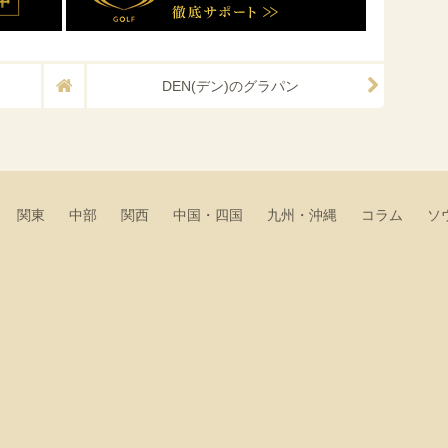
DEN(デン)のグラパン
関東
中部
関西
中国・四国
九州・沖縄
コラム
ソ