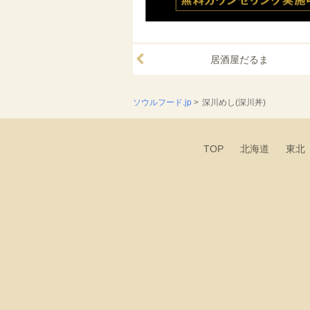
居酒屋だるま
ソウルフード.jp
>
深川めし(深川丼)
TOP
北海道
東北