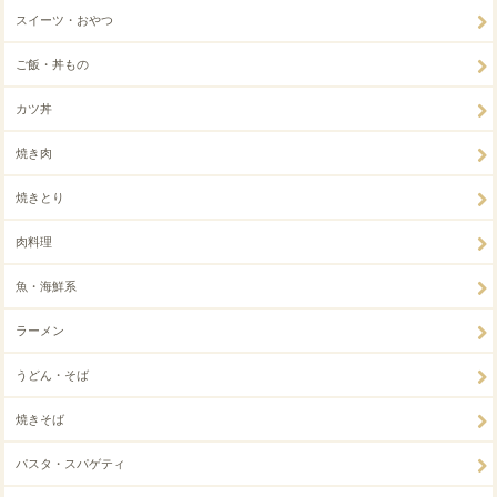
スイーツ・おやつ
ご飯・丼もの
カツ丼
焼き肉
焼きとり
肉料理
魚・海鮮系
ラーメン
うどん・そば
焼きそば
パスタ・スパゲティ