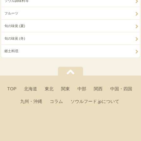
ソウル調味料等
フルーツ
旬の味覚 (夏)
旬の味覚 (冬)
郷土料理
TOP
北海道
東北
関東
中部
関西
中国・四国
九州・沖縄
コラム
ソウルフード.jpについて