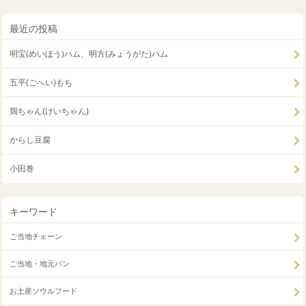
最近の投稿
明宝(めいほう)ハム、明方(みょうがた)ハム
五平(ごへい)もち
鶏ちゃん(けいちゃん)
からし豆腐
小田巻
キーワード
ご当地チェーン
ご当地・地元パン
お土産ソウルフード