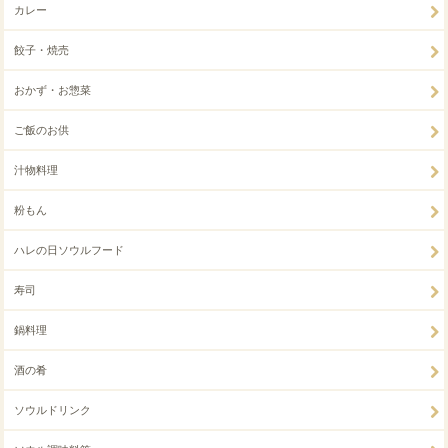
カレー
餃子・焼売
おかず・お惣菜
ご飯のお供
汁物料理
粉もん
ハレの日ソウルフード
寿司
鍋料理
酒の肴
ソウルドリンク