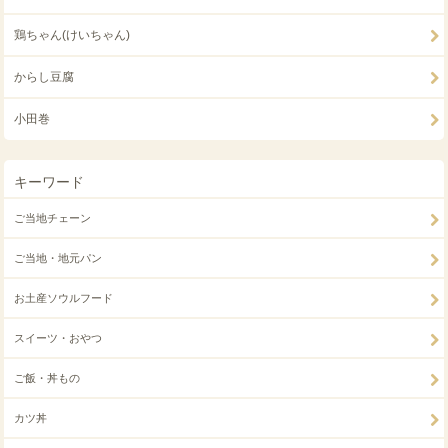
鶏ちゃん(けいちゃん)
からし豆腐
小田巻
キーワード
ご当地チェーン
ご当地・地元パン
お土産ソウルフード
スイーツ・おやつ
ご飯・丼もの
カツ丼