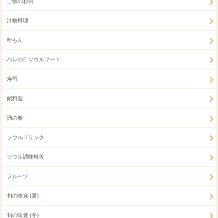
ご飯のお供
汁物料理
粉もん
ハレの日ソウルフード
寿司
鍋料理
酒の肴
ソウルドリンク
ソウル調味料等
フルーツ
旬の味覚 (夏)
旬の味覚 (冬)