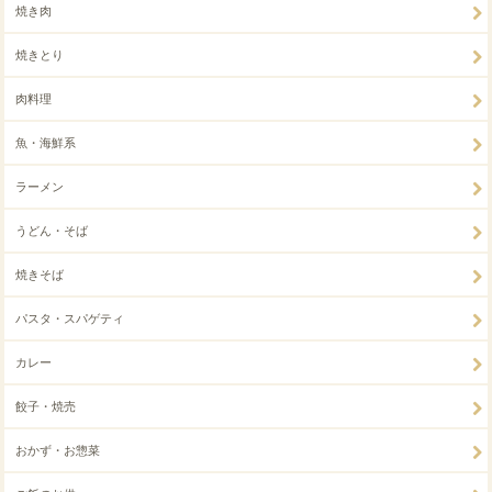
焼き肉
焼きとり
肉料理
魚・海鮮系
ラーメン
うどん・そば
焼きそば
パスタ・スパゲティ
カレー
餃子・焼売
おかず・お惣菜