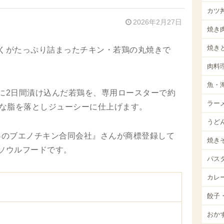
カツ
2026年2月27日
焼き
焼き
くがたっぷり詰まったチキン・若鶏の丸焼きで
肉料
魚・
に2日間漬け込んだ若鶏を、専用ロースターで約
ラー
分な脂を落としジューシーに仕上げます。
うど
世界のブエノチキン合同会社』さんが商標登録して
焼き
ソウルフードです。
パス
カレ
餃子
おか