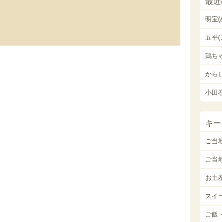
最近
明宝
五平(
鶏ち
から
小田
キー
ご当
ご当
お土
スイ
ご飯