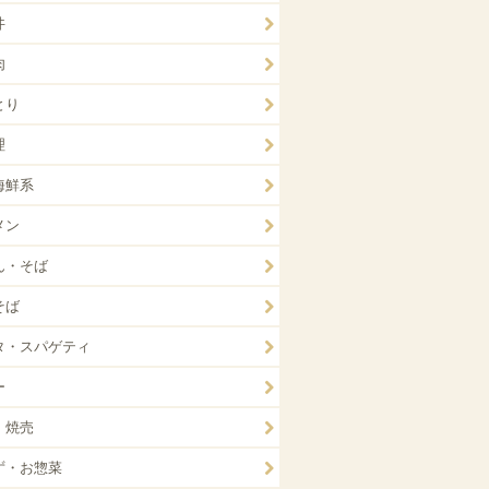
丼
肉
とり
理
海鮮系
メン
ん・そば
そば
タ・スパゲティ
ー
・焼売
ず・お惣菜