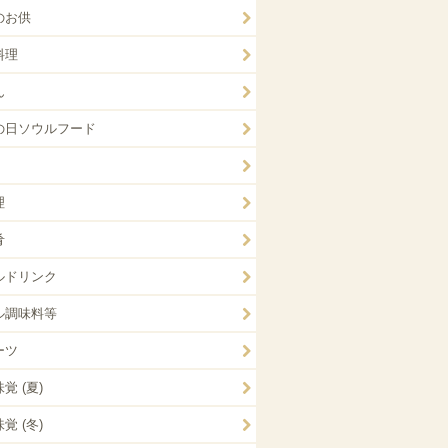
のお供
料理
ん
の日ソウルフード
理
肴
ルドリンク
ル調味料等
ーツ
覚 (夏)
覚 (冬)