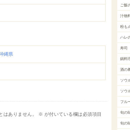
ご飯
汁物
粉も
ハレ
寿司
沖縄県
鍋料
酒の
ソウ
ソウ
フル
旬の味
とはありません。
※
が付いている欄は必須項目
旬の味