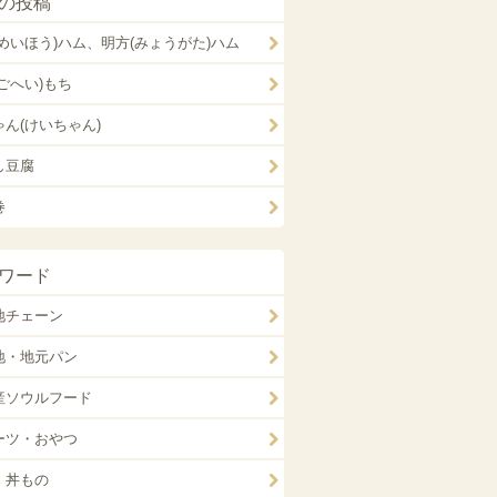
の投稿
(めいほう)ハム、明方(みょうがた)ハム
ごへい)もち
ゃん(けいちゃん)
し豆腐
巻
ワード
地チェーン
地・地元パン
産ソウルフード
ーツ・おやつ
・丼もの