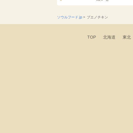
ソウルフード.jp
>
ブエノチキン
TOP
北海道
東北