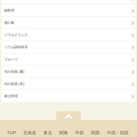
鍋料理
酒の肴
ソウルドリンク
ソウル調味料等
フルーツ
旬の味覚 (夏)
旬の味覚 (冬)
郷土料理
TOP
北海道
東北
関東
中部
関西
中国・四国