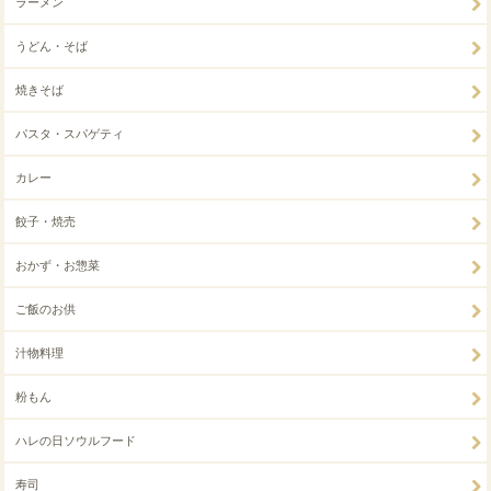
ラーメン
うどん・そば
焼きそば
パスタ・スパゲティ
カレー
餃子・焼売
おかず・お惣菜
ご飯のお供
汁物料理
粉もん
ハレの日ソウルフード
寿司