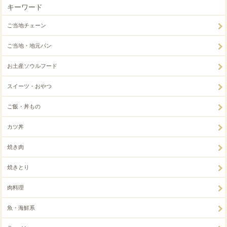
キーワード
ご当地チェーン
ご当地・地元パン
お土産ソウルフード
スイーツ・おやつ
ご飯・丼もの
カツ丼
焼き肉
焼きとり
肉料理
魚・海鮮系