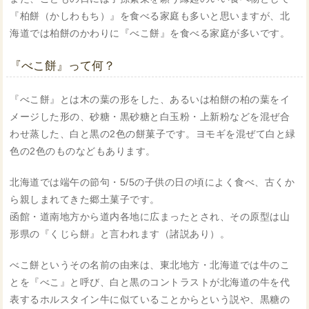
『柏餅（かしわもち）』を食べる家庭も多いと思いますが、北
海道では柏餅のかわりに『べこ餅』を食べる家庭が多いです。
『べこ餅』って何？
『べこ餅』とは木の葉の形をした、あるいは柏餅の柏の葉をイ
メージした形の、砂糖・黒砂糖と白玉粉・上新粉などを混ぜ合
わせ蒸した、白と黒の2色の餅菓子です。ヨモギを混ぜて白と緑
色の2色のものなどもあります。
北海道では端午の節句・5/5の子供の日の頃によく食べ、古くか
ら親しまれてきた郷土菓子です。
函館・道南地方から道内各地に広まったとされ、その原型は山
形県の『くじら餅』と言われます（諸説あり）。
べこ餅というその名前の由来は、東北地方・北海道では牛のこ
とを『べこ』と呼び、白と黒のコントラストが北海道の牛を代
表するホルスタイン牛に似ていることからという説や、黒糖の