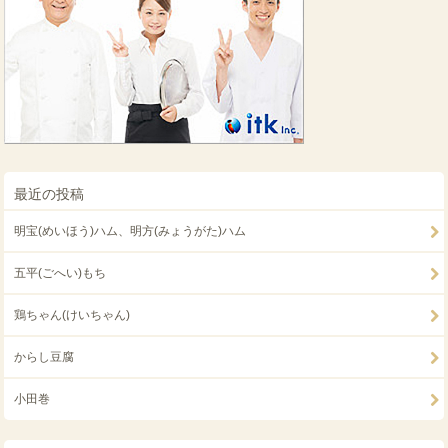
最近の投稿
明宝(めいほう)ハム、明方(みょうがた)ハム
五平(ごへい)もち
鶏ちゃん(けいちゃん)
からし豆腐
小田巻