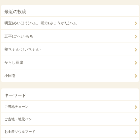
最近の投稿
明宝(めいほう)ハム、明方(みょうがた)ハム
五平(ごへい)もち
鶏ちゃん(けいちゃん)
からし豆腐
小田巻
キーワード
ご当地チェーン
ご当地・地元パン
お土産ソウルフード