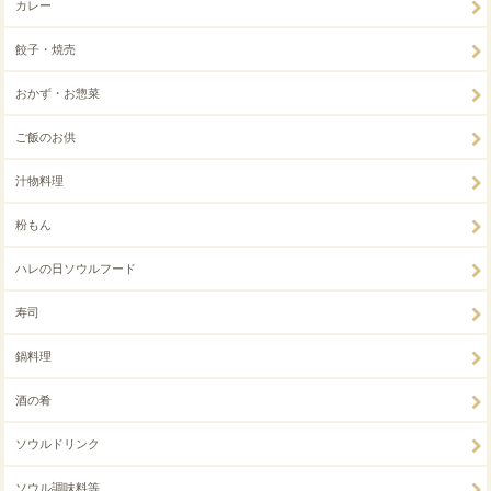
カレー
餃子・焼売
おかず・お惣菜
ご飯のお供
汁物料理
粉もん
ハレの日ソウルフード
寿司
鍋料理
酒の肴
ソウルドリンク
ソウル調味料等