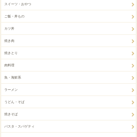
スイーツ・おやつ
ご飯・丼もの
カツ丼
焼き肉
焼きとり
肉料理
魚・海鮮系
ラーメン
うどん・そば
焼きそば
パスタ・スパゲティ