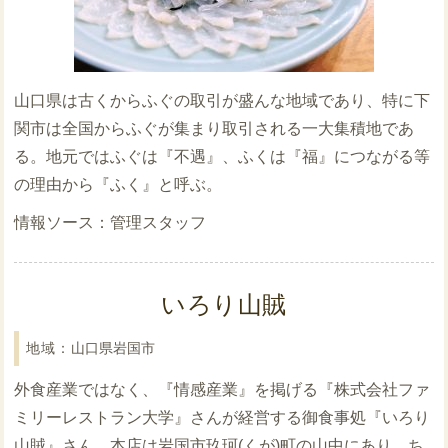
山口県は古くからふぐの取引が盛んな地域であり、特に下
関市は全国からふぐが集まり取引される一大集積地であ
る。地元ではふぐは『不遇』、ふくは『福』につながる等
の理由から『ふく』と呼ぶ。
管理スタッフ
いろり山賊
山口県岩国市
外食産業ではなく、『情感産業』を掲げる『株式会社ファ
ミリーレストラン大学』さんが経営する御食事処『いろり
山賊』さん。本店は岩国市玖珂(くが)町の山中にあり、ち