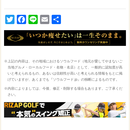
Twitter
Facebook
Line
Email
共
有
※上記の内容は、その地域におけるソウルフード（地元が愛してやまないご
当地グルメ・ローカルフード・名物・名店）として、一般的に認知度が高
いと考えられるもの、あるいは信頼性が高いと考えられる情報をもとに掲
げていますが、あくまでも『ソウルフード.jp』の独断によるものです。
※内容によりましては、今後、修正・削除する場合もあります。ご了承くだ
さい。