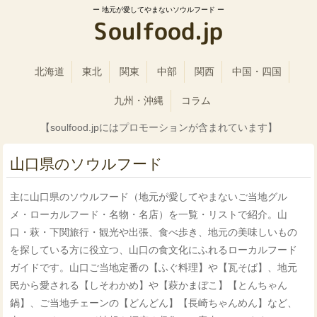
地元が愛してやまないソウルフード
北海道
東北
関東
中部
関西
中国・四国
九州・沖縄
コラム
【soulfood.jpにはプロモーションが含まれています】
山口県のソウルフード
主に山口県のソウルフード（地元が愛してやまないご当地グル
メ・ローカルフード・名物・名店）を一覧・リストで紹介。山
口・萩・下関旅行・観光や出張、食べ歩き、地元の美味しいもの
を探している方に役立つ、山口の食文化にふれるローカルフード
ガイドです。山口ご当地定番の【ふぐ料理】や【瓦そば】、地元
民から愛される【しそわかめ】や【萩かまぼこ】【とんちゃん
鍋】、ご当地チェーンの【どんどん】【長崎ちゃんめん】など、