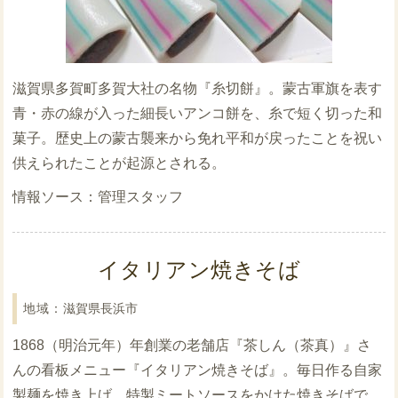
滋賀県多賀町多賀大社の名物『糸切餅』。蒙古軍旗を表す
青・赤の線が入った細長いアンコ餅を、糸で短く切った和
菓子。歴史上の蒙古襲来から免れ平和が戻ったことを祝い
供えられたことが起源とされる。
管理スタッフ
イタリアン焼きそば
滋賀県長浜市
1868（明治元年）年創業の老舗店『茶しん（茶真）』さ
んの看板メニュー『イタリアン焼きそば』。毎日作る自家
製麺を焼き上げ、特製ミートソースをかけた焼きそばで