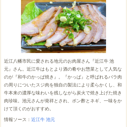
近江八幡市民に愛される地元のお肉屋さん『近江牛 池
元』さん。近江牛はもとより酒の肴やお惣菜として人気な
のが『和牛のかっぱ焼き』。『かっぱ』と呼ばれるバラ肉
の周りについたスジ肉を独自の製法により柔らかくし、和
牛本来の濃厚な味わいを残しながら炭火で焼き上げた焼き
肉珍味。池元さんが発祥とされ、ポン酢とネギ、一味をか
けて頂くのがおすすめ。
近江牛 池元