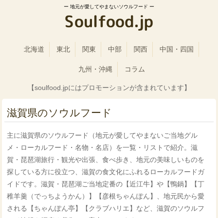
地元が愛してやまないソウルフード
北海道
東北
関東
中部
関西
中国・四国
九州・沖縄
コラム
【soulfood.jpにはプロモーションが含まれています】
滋賀県のソウルフード
主に滋賀県のソウルフード（地元が愛してやまないご当地グル
メ・ローカルフード・名物・名店）を一覧・リストで紹介。滋
賀・琵琶湖旅行・観光や出張、食べ歩き、地元の美味しいものを
探している方に役立つ、滋賀の食文化にふれるローカルフードガ
イドです。滋賀・琵琶湖ご当地定番の【近江牛】や【鴨鍋】【丁
稚羊羹（でっちようかん）】【彦根ちゃんぽん】、地元民から愛
される【ちゃんぽん亭】【クラブハリエ】など、滋賀のソウルフ