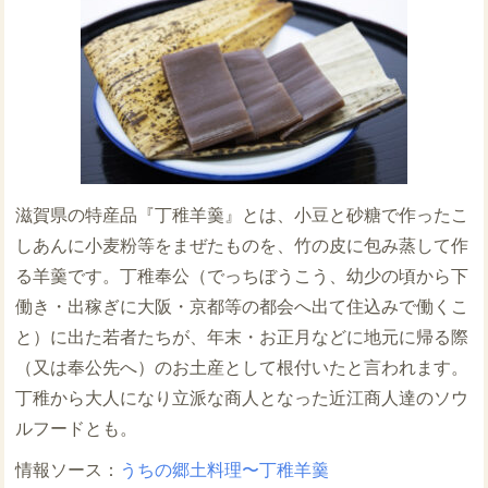
滋賀県の特産品『丁稚羊羹』とは、小豆と砂糖で作ったこ
しあんに小麦粉等をまぜたものを、竹の皮に包み蒸して作
る羊羹です。丁稚奉公（でっちぼうこう、幼少の頃から下
働き・出稼ぎに大阪・京都等の都会へ出て住込みで働くこ
と）に出た若者たちが、年末・お正月などに地元に帰る際
（又は奉公先へ）のお土産として根付いたと言われます。
丁稚から大人になり立派な商人となった近江商人達のソウ
ルフードとも。
うちの郷土料理〜丁稚羊羹