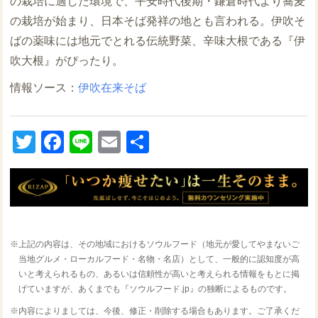
の栽培に適した環境で、平安時代後期・鎌倉時代より蕎麦
の栽培が始まり、日本そば発祥の地とも言われる。伊吹そ
ばの薬味には地元でとれる伝統野菜、辛味大根である『伊
吹大根』がぴったり。
伊吹在来そば
Twitter
Facebook
Line
Email
共
有
※上記の内容は、その地域におけるソウルフード（地元が愛してやまないご
当地グルメ・ローカルフード・名物・名店）として、一般的に認知度が高
いと考えられるもの、あるいは信頼性が高いと考えられる情報をもとに掲
げていますが、あくまでも『ソウルフード.jp』の独断によるものです。
※内容によりましては、今後、修正・削除する場合もあります。ご了承くだ